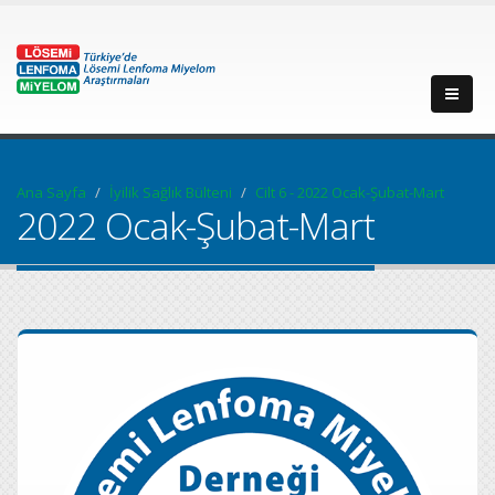
Ana Sayfa
İyilik Sağlık Bülteni
Cilt 6 - 2022 Ocak-Şubat-Mart
2022 Ocak-Şubat-Mart