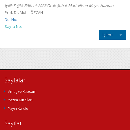
İyilik Sağlık Bülteni: 2026 Ocak-Şubat-Mart-Nisan-Mayıs-Haziran
Prof. Dr. Muhit ÖZCAN
Doi No:
Sayfa No:
İşlem
Sayfalar
Amaç ve Kapsam
Yazım Kuralları
Yayın Kurulu
Sayılar