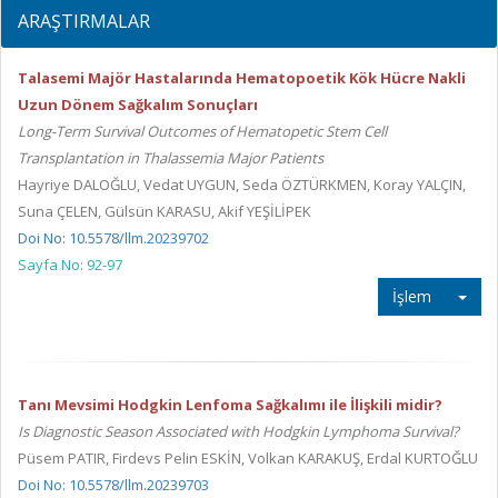
ARAŞTIRMALAR
Talasemi Majör Hastalarında Hematopoetik Kök Hücre Nakli
Uzun Dönem Sağkalım Sonuçları
Long-Term Survival Outcomes of Hematopetic Stem Cell
Transplantation in Thalassemia Major Patients
Hayriye DALOĞLU, Vedat UYGUN, Seda ÖZTÜRKMEN, Koray YALÇIN,
Suna ÇELEN, Gülsün KARASU, Akif YEŞİLİPEK
Doi No: 10.5578/llm.20239702
Sayfa No: 92-97
İşlem
Tanı Mevsimi Hodgkin Lenfoma Sağkalımı ile İlişkili midir?
Is Diagnostic Season Associated with Hodgkin Lymphoma Survival?
Püsem PATIR, Firdevs Pelin ESKİN, Volkan KARAKUŞ, Erdal KURTOĞLU
Doi No: 10.5578/llm.20239703