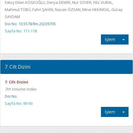
Fatoş Dilan KÖSEOĞLU, Derya DEMİR, Nur SOYER, Filiz VURAL,
Mahmut TÖBÜ, Fahri ŞAHİN, Nazan ÖZSAN, Mine HEKİMGİL, Güray
SAYDAM
Doi No: 10.5578/llm.20239705
Sayfa No: 111-118
İşlem
7. Cilt Dizini
7. Cilt Dizini
7th Volume Index
Doi No:
Sayfa No: 90-93
İşlem