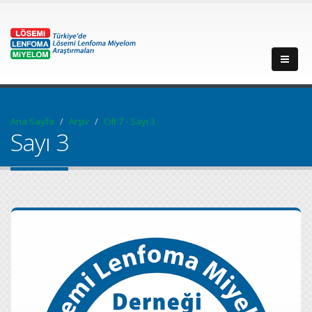
Ana Sayfa
Arşiv
Cilt 7 - Sayı 3
Sayı 3