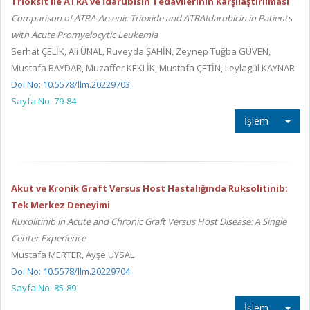
Trioksit ile ATRA ve İdarubisin Tedavilerinin Karşılaştırılması
Comparison of ATRA-Arsenic Trioxide and ATRAIdarubicin in Patients
with Acute Promyelocytic Leukemia
Serhat ÇELİK, Ali ÜNAL, Ruveyda ŞAHİN, Zeynep Tuğba GÜVEN,
Mustafa BAYDAR, Muzaffer KEKLİK, Mustafa ÇETİN, Leylagül KAYNAR
Doi No: 10.5578/llm.20229703
Sayfa No: 79-84
İşlem
Akut ve Kronik Graft Versus Host Hastalığında Ruksolitinib:
Tek Merkez Deneyimi
Ruxolitinib in Acute and Chronic Graft Versus Host Disease: A Single
Center Experience
Mustafa MERTER, Ayşe UYSAL
Doi No: 10.5578/llm.20229704
Sayfa No: 85-89
İşlem