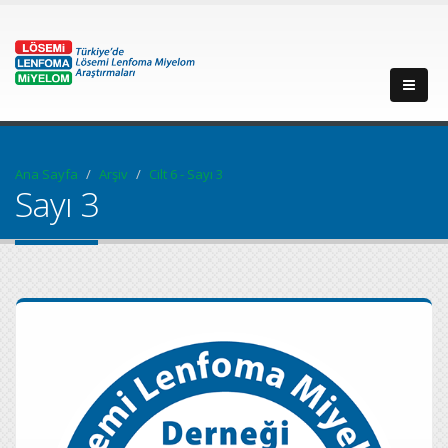
Ana Sayfa
Arşiv
Cilt 6 - Sayı 3
Sayı 3