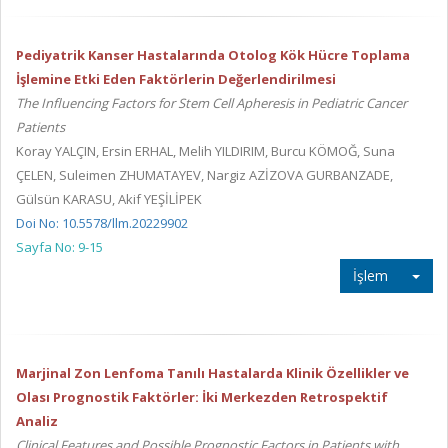
Pediyatrik Kanser Hastalarında Otolog Kök Hücre Toplama
İşlemine Etki Eden Faktörlerin Değerlendirilmesi
The Influencing Factors for Stem Cell Apheresis in Pediatric Cancer
Patients
Koray YALÇIN, Ersin ERHAL, Melih YILDIRIM, Burcu KÖMOĞ, Suna
ÇELEN, Suleimen ZHUMATAYEV, Nargiz AZİZOVA GURBANZADE,
Gülsün KARASU, Akif YEŞİLİPEK
Doi No: 10.5578/llm.20229902
Sayfa No: 9-15
İşlem
Marjinal Zon Lenfoma Tanılı Hastalarda Klinik Özellikler ve
Olası Prognostik Faktörler: İki Merkezden Retrospektif
Analiz
Clinical Features and Possible Prognostic Factors in Patients with