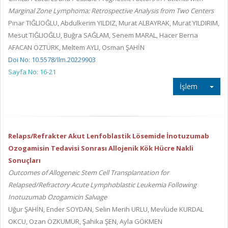
Marginal Zone Lymphoma: Retrospective Analysis from Two Centers
Pınar TIĞLIOĞLU, Abdulkerim YILDIZ, Murat ALBAYRAK, Murat YILDIRIM,
Mesut TIĞLIOĞLU, Buğra SAĞLAM, Senem MARAL, Hacer Berna
AFACAN ÖZTÜRK, Meltem AYLI, Osman ŞAHİN
Doi No: 10.5578/llm.20229903
Sayfa No: 16-21
İşlem
Relaps/Refrakter Akut Lenfoblastik Lösemide İnotuzumab
Ozogamisin Tedavisi Sonrası Allojenik Kök Hücre Nakli
Sonuçları
Outcomes of Allogeneic Stem Cell Transplantation for
Relapsed/Refractory Acute Lymphoblastic Leukemia Following
Inotuzumab Ozogamicin Salvage
Uğur ŞAHİN, Ender SOYDAN, Selin Merih URLU, Mevlüde KURDAL
OKCU, Ozan ÖZKUMUR, Şahika ŞEN, Ayla GÖKMEN