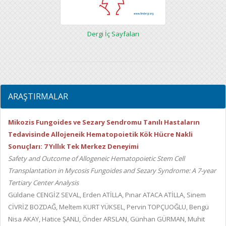
Dergi İç Sayfaları
ARAŞTIRMALAR
Mikozis Fungoides ve Sezary Sendromu Tanılı Hastaların
Tedavisinde Allojeneik Hematopoietik Kök Hücre Nakli
Sonuçları: 7 Yıllık Tek Merkez Deneyimi
Safety and Outcome of Allogeneic Hematopoietic Stem Cell
Transplantation in Mycosis Fungoides and Sezary Syndrome: A 7-year
Tertiary Center Analysis
Güldane CENGİZ SEVAL, Erden ATİLLA, Pınar ATACA ATİLLA, Sinem
CİVRİZ BOZDAĞ, Meltem KURT YÜKSEL, Pervin TOPÇUOĞLU, Bengü
Nisa AKAY, Hatice ŞANLI, Önder ARSLAN, Günhan GÜRMAN, Muhit