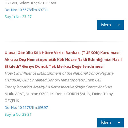
ÖZCAN, Selami Koçak TOPRAK
Doi No: 10.5578/llm.69731
Sayfa No: 23-27
İşlem
Ulusal Gönüllü Kök Hücre Verici Bankası (TÜRKÖK) Kurulması
Akraba Dışı Hematopoietik Kök Hücre Nakli Etkinliğimizi Nasıl
Etkiledi? Geriye Dönük Tek Merkez Değerlendirmesi
How Did Influence Establishment of the National Donor Registry
(TURKOK) Our Unrelated Donor Hematopoietic Stem Cell
Transplantation Activity? A Retrospective Single Center Analysis
Mutlu ARAT, Nurcan ÖZÇELİK, Deniz GÖREN ŞAHİN, Emine Tülay
ÖZÇELİK
Doi No: 10.5578/llm.69397
Sayfa No: 28-31
İşlem