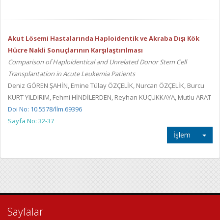
Akut Lösemi Hastalarında Haploidentik ve Akraba Dışı Kök
Hücre Nakli Sonuçlarının Karşılaştırılması
Comparison of Haploidentical and Unrelated Donor Stem Cell
Transplantation in Acute Leukemia Patients
Deniz GÖREN ŞAHİN, Emine Tülay ÖZÇELİK, Nurcan ÖZÇELİK, Burcu
KURT YILDIRIM, Fehmi HİNDİLERDEN, Reyhan KÜÇÜKKAYA, Mutlu ARAT
Doi No: 10.5578/llm.69396
Sayfa No: 32-37
İşlem
Sayfalar