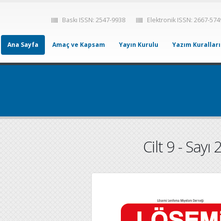
Baskı ISSN: 2547-9938
Elektronik ISSN: 2667-574
Ana Sayfa
Amaç ve Kapsam
Yayın Kurulu
Yazım Kuralları
Cilt 9 - Sayı 