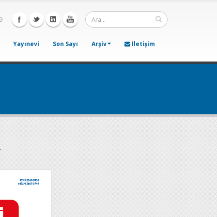
9
Yayınevi
Son Sayı
Arşiv
İletişim
2