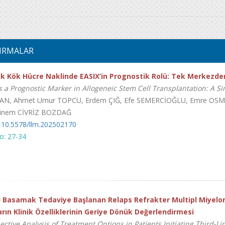
IRMALAR
ik Kök Hücre Naklinde EASIX’in Prognostik Rolü: Tek Merkezde
s a Prognostic Marker in Allogeneic Stem Cell Transplantation: A Si
TAN, Ahmet Umur TOPCU, Erdem ÇIĞ, Efe SEMERCİOĞLU, Emre OSM
Sinem CİVRİZ BOZDAĞ
 10.5578/llm.202502170
o: 27-34
 Basamak Tedaviye Başlanan Relaps Refrakter Multipl Miyelom
rın Klinik Özelliklerinin Geriye Dönük Değerlendirmesi
ective Analysis of Treatment Options in Patients Initiating Third-L