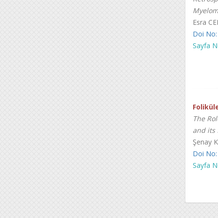
Myeloma
Esra C
Doi No:
Sayfa N
Folikü
The Rol
and its
Şenay K
Doi No:
Sayfa N