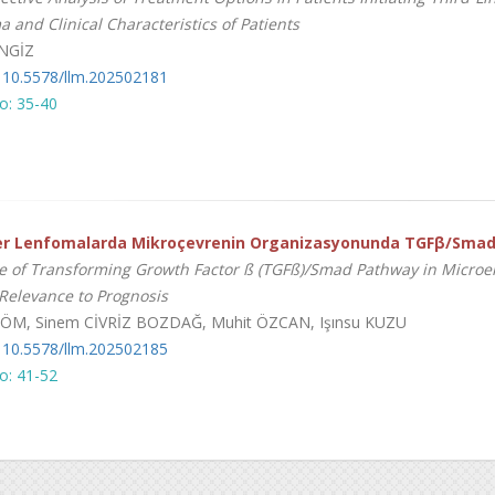
 and Clinical Characteristics of Patients
ENGİZ
 10.5578/llm.202502181
o: 35-40
ler Lenfomalarda Mikroçevrenin Organizasyonunda TGFβ/Smad Yo
e of Transforming Growth Factor ß (TGFß)/Smad Pathway in Microe
 Relevance to Prognosis
ÖM, Sinem CİVRİZ BOZDAĞ, Muhit ÖZCAN, Işınsu KUZU
 10.5578/llm.202502185
o: 41-52