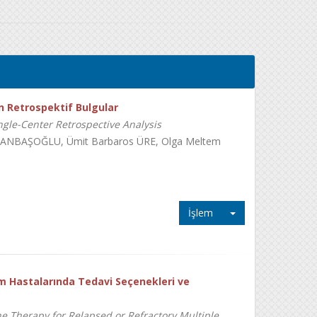
n Retrospektif Bulgular
ngle-Center Retrospective Analysis
ANBAŞOĞLU, Ümit Barbaros ÜRE, Olga Meltem
İşlem
 Hastalarında Tedavi Seçenekleri ve
ine Therapy for Relapsed or Refractory Multiple