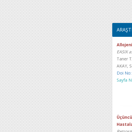
ARAŞT
Allojen
EASIX a
Taner 
AKAY, 
Doi No:
Sayfa N
Üçüncü
Hastala
Retrosp