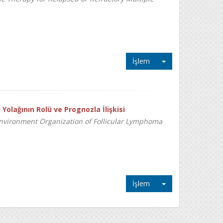
İşlem
lağının Rolü ve Prognozla İlişkisi
nvironment Organization of Follicular Lymphoma
İşlem